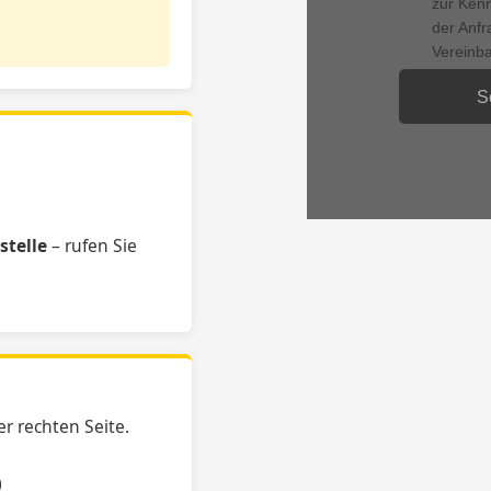
zur Ken
der Anfr
Vereinb
e
stelle
– rufen Sie
r rechten Seite.
)