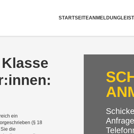
STARTSEITE
ANMELDUNG
LEIS
 Klasse
SC
r:innen:
AN
n
Schicke
reich ein
Anfrage
orgeschrieben (§ 18
Telefon
 Sie die