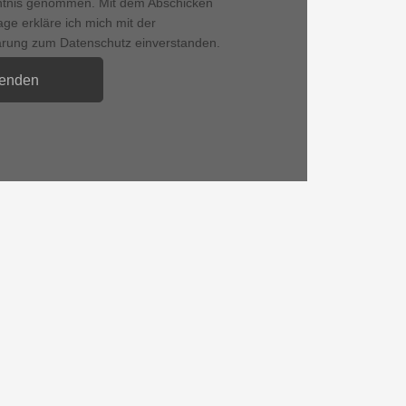
ntnis genommen. Mit dem Abschicken
age erkläre ich mich mit der
arung zum Datenschutz einverstanden.