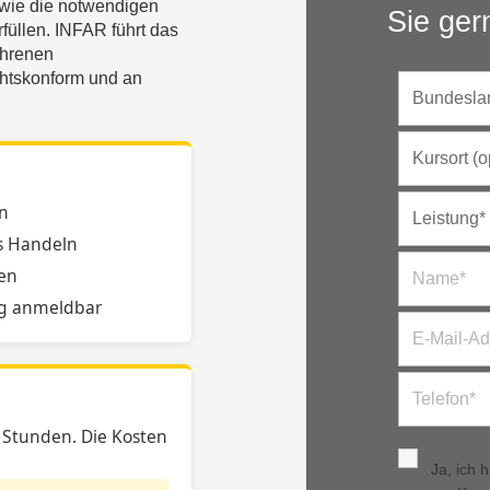
owie die notwendigen
Sie ger
füllen. INFAR führt das
ahrenen
echtskonform und an
n
s Handeln
en
g anmeldbar
i Stunden. Die Kosten
Ja, ich 